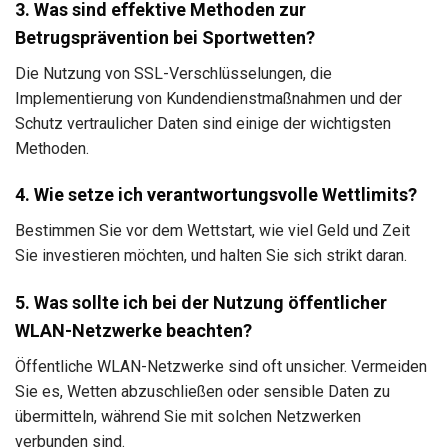
3. Was sind effektive Methoden zur
Betrugsprävention bei Sportwetten?
Die Nutzung von SSL-Verschlüsselungen, die
Implementierung von Kundendienstmaßnahmen und der
Schutz vertraulicher Daten sind einige der wichtigsten
Methoden.
4. Wie setze ich verantwortungsvolle Wettlimits?
Bestimmen Sie vor dem Wettstart, wie viel Geld und Zeit
Sie investieren möchten, und halten Sie sich strikt daran.
5. Was sollte ich bei der Nutzung öffentlicher
WLAN-Netzwerke beachten?
Öffentliche WLAN-Netzwerke sind oft unsicher. Vermeiden
Sie es, Wetten abzuschließen oder sensible Daten zu
übermitteln, während Sie mit solchen Netzwerken
verbunden sind.