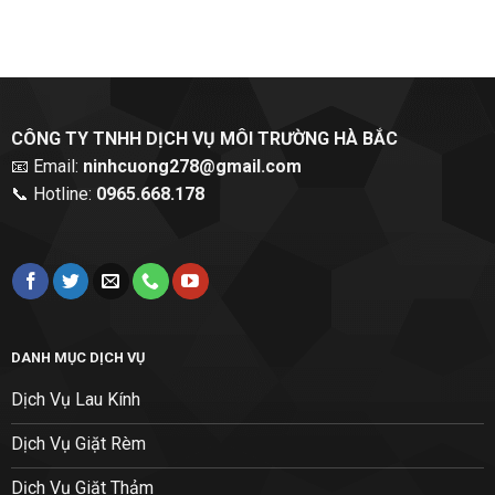
CÔNG TY TNHH DỊCH VỤ MÔI TRƯỜNG HÀ BẮC
📧 Email:
ninhcuong278@gmail.com
📞 Hotline:
0965.668.178
DANH MỤC DỊCH VỤ
Dịch Vụ Lau Kính
Dịch Vụ Giặt Rèm
Dịch Vụ Giặt Thảm