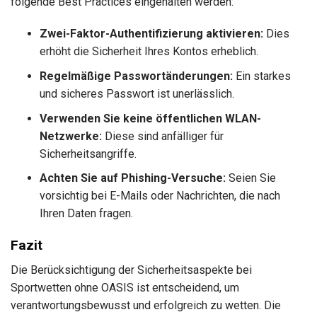
folgende Best Practices eingehalten werden:
Zwei-Faktor-Authentifizierung aktivieren:
Dies
erhöht die Sicherheit Ihres Kontos erheblich.
Regelmäßige Passwortänderungen:
Ein starkes
und sicheres Passwort ist unerlässlich.
Verwenden Sie keine öffentlichen WLAN-
Netzwerke:
Diese sind anfälliger für
Sicherheitsangriffe.
Achten Sie auf Phishing-Versuche:
Seien Sie
vorsichtig bei E-Mails oder Nachrichten, die nach
Ihren Daten fragen.
Fazit
Die Berücksichtigung der Sicherheitsaspekte bei
Sportwetten ohne OASIS ist entscheidend, um
verantwortungsbewusst und erfolgreich zu wetten. Die