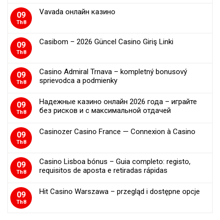
Vavada онлайн казино
09
Th8
Casibom – 2026 Güncel Casino Giriş Linki
09
Th8
Casino Admiral Trnava – kompletný bonusový
09
sprievodca a podmienky
Th8
Надежные казино онлайн 2026 года – играйте
09
без рисков и с максимальной отдачей
Th8
Casinozer Casino France — Connexion à Casino
09
Th8
Casino Lisboa bónus – Guia completo: registo,
09
requisitos de aposta e retiradas rápidas
Th8
Hit Casino Warszawa – przegląd i dostępne opcje
09
Th8