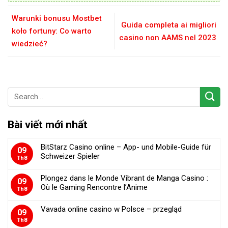
Warunki bonusu Mostbet
Guida completa ai migliori
koło fortuny: Co warto
casino non AAMS nel 2023
wiedzieć?
Bài viết mới nhất
BitStarz Casino online – App- und Mobile-Guide für
09
Schweizer Spieler
Th8
Plongez dans le Monde Vibrant de Manga Casino :
09
Où le Gaming Rencontre l’Anime
Th8
Vavada online casino w Polsce – przegląd
09
Th8