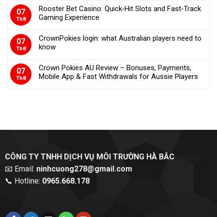
spelers
Rooster Bet Casino: Quick‑Hit Slots and Fast‑Track
07
helpt
Gaming Experience
Th8
winnen
met
verstand
CrownPokies login: what Australian players need to
07
know
Th8
Crown Pokies AU Review – Bonuses, Payments,
07
Mobile App & Fast Withdrawals for Aussie Players
Th8
CÔNG TY TNHH DỊCH VỤ MÔI TRƯỜNG HÀ BẮC
📧 Email:
ninhcuong278@gmail.com
📞 Hotline:
0965.668.178