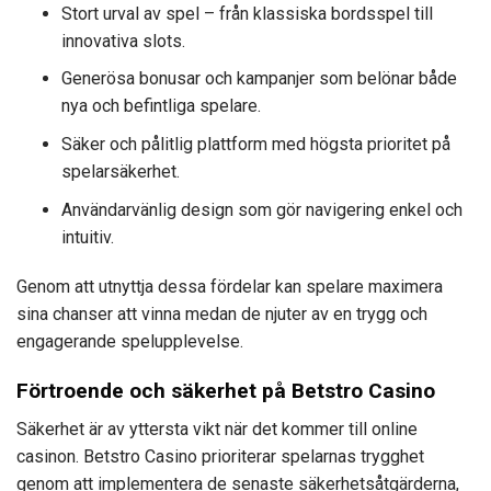
Stort urval av spel – från klassiska bordsspel till
innovativa slots.
Generösa bonusar och kampanjer som belönar både
nya och befintliga spelare.
Säker och pålitlig plattform med högsta prioritet på
spelarsäkerhet.
Användarvänlig design som gör navigering enkel och
intuitiv.
Genom att utnyttja dessa fördelar kan spelare maximera
sina chanser att vinna medan de njuter av en trygg och
engagerande spelupplevelse.
Förtroende och säkerhet på Betstro Casino
Säkerhet är av yttersta vikt när det kommer till online
casinon. Betstro Casino prioriterar spelarnas trygghet
genom att implementera de senaste säkerhetsåtgärderna,