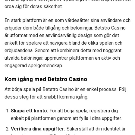
oroa sig för deras säkerhet.
En stark plattform är en som värdesätter sina användare och
erbjuder dem både tillgång och belöningar. Betstro Casino
är utformat med en användarvänlig design som gör det
enkelt för spelare att navigera bland de olika spelen och
erbjudandena. Genom att kombinera detta med noggrant
utvalda belöningar, uppmuntrar plattformen en aktiv och
engagerad spelgemenskap.
Kom igång med Betstro Casino
Att börja spela på Betstro Casino är en enkel process. Följ
dessa steg för att snabbt komma igång:
Skapa ett konto:
För att börja spela, registrera dig
enkelt på plattformen genom att fylla i dina uppgifter.
Verifiera dina uppgifter:
Säkerställ att din identitet är