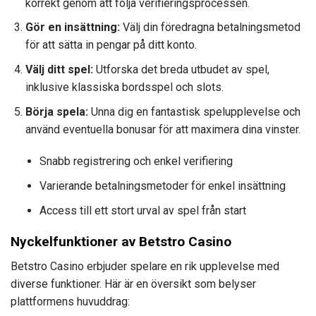
korrekt genom att följa verifieringsprocessen.
Gör en insättning:
Välj din föredragna betalningsmetod
för att sätta in pengar på ditt konto.
Välj ditt spel:
Utforska det breda utbudet av spel,
inklusive klassiska bordsspel och slots.
Börja spela:
Unna dig en fantastisk spelupplevelse och
använd eventuella bonusar för att maximera dina vinster.
Snabb registrering och enkel verifiering
Varierande betalningsmetoder för enkel insättning
Access till ett stort urval av spel från start
Nyckelfunktioner av Betstro Casino
Betstro Casino erbjuder spelare en rik upplevelse med
diverse funktioner. Här är en översikt som belyser
plattformens huvuddrag: