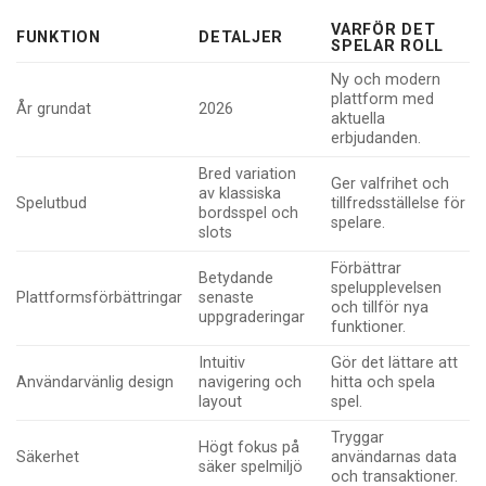
VARFÖR DET
FUNKTION
DETALJER
SPELAR ROLL
Ny och modern
plattform med
År grundat
2026
aktuella
erbjudanden.
Bred variation
Ger valfrihet och
av klassiska
Spelutbud
tillfredsställelse för
bordsspel och
spelare.
slots
Förbättrar
Betydande
spelupplevelsen
Plattformsförbättringar
senaste
och tillför nya
uppgraderingar
funktioner.
Intuitiv
Gör det lättare att
Användarvänlig design
navigering och
hitta och spela
layout
spel.
Tryggar
Högt fokus på
Säkerhet
användarnas data
säker spelmiljö
och transaktioner.