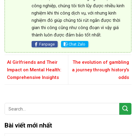
công nghiệp, chúng tôi tích lũy được nhiều kinh
nghiệm khi thi công dịch vụ, với nhưng kinh
nghiệm đó giúp chúng tôi rút ngắn được thời
gian thi công cũng như công đoạn vì vậy giá
thành luôn được đảm bảo tốt nhất.
Fanpage
Chat Zalo
AI Girlfriends and Their
The evolution of gambling
Impact on Mental Health:
a journey through history's
Comprehensive Insights
odds
Bài viết mới nhất