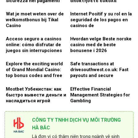
sicurezza nei pagamenti
αποκτήσετε εύκολα
Wat je moet weten over de
Internet Positif y su rol en la
welkomstbonus bij Tikal
seguridad de los pagos en
Casino
casinos de
Acceso seguro a casinos
Hvordan velge Beste norske
online: cómo disfrutar de
casino med de beste
juegos sin interrupciones
bonusene i 2026
Explore the exciting world
Safe transactions at
of Grand Mondial Casino:
drivesouthwest.co.uk: Fast
top bonus codes and free
payouts and secure
spins
withdrawals for players
Mostbet Узбекистан: как
Effective Financial
быстро вывести деньги и
Management Strategies for
насладиться игрой
Gambling
CÔNG TY TNHH DỊCH VỤ MÔI TRƯỜNG
HÀ BẮC
Là đơn vị có thâm niên trong ngành vệ sinh