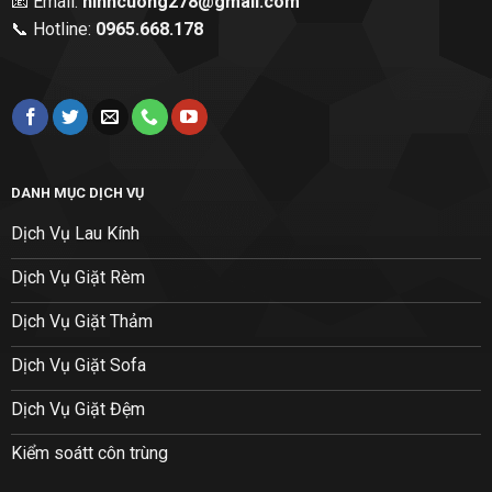
📧 Email:
ninhcuong278@gmail.com
📞 Hotline:
0965.668.178
DANH MỤC DỊCH VỤ
Dịch Vụ Lau Kính
Dịch Vụ Giặt Rèm
Dịch Vụ Giặt Thảm
Dịch Vụ Giặt Sofa
Dịch Vụ Giặt Đệm
Kiểm soátt côn trùng