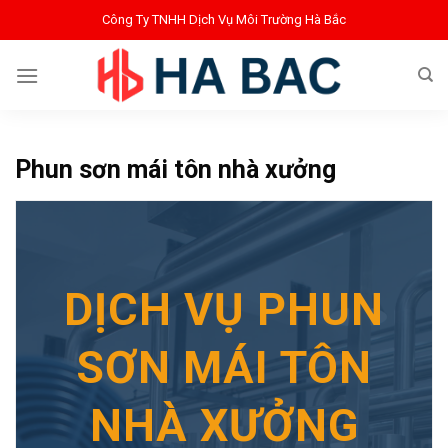
Bỏ
Công Ty TNHH Dịch Vụ Môi Trường Hà Bắc
qua
nội
dung
Phun sơn mái tôn nhà xưởng
DỊCH VỤ PHUN
SƠN MÁI TÔN
NHÀ XƯỞNG