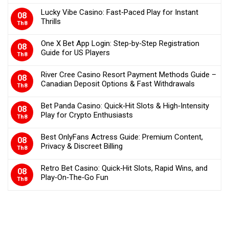
Lucky Vibe Casino: Fast‑Paced Play for Instant
08
Thrills
Th8
One X Bet App Login: Step‑by‑Step Registration
08
Guide for US Players
Th8
River Cree Casino Resort Payment Methods Guide –
08
Canadian Deposit Options & Fast Withdrawals
Th8
Bet Panda Casino: Quick‑Hit Slots & High‑Intensity
08
Play for Crypto Enthusiasts
Th8
Best OnlyFans Actress Guide: Premium Content,
08
Privacy & Discreet Billing
Th8
Retro Bet Casino: Quick‑Hit Slots, Rapid Wins, and
08
Play‑On‑The‑Go Fun
Th8