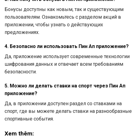
Бонусы доступны как новым, так и существующим
пользователям. Ознакомьтесь с разделом акций в
приложении, чтобы узнать о действующих
предложениях.
4. Безопасно ли использовать Пин Ап приложение?
Да, приложение использует современные технологии
шифрования данных и отвечает всем требованиям
безопасности.
5. Можно ли делать ставки на спорт через Пин Ап
приложение?
Да, в приложении доступен раздел со ставками на
спорт, где вы можете делать ставки на разнообразные
спортивные события.
Xem thêm: