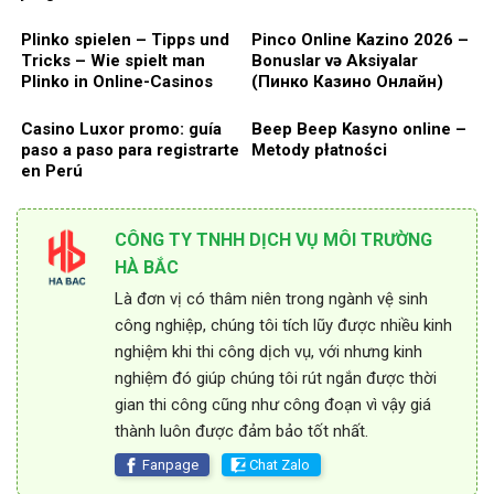
Plinko spielen – Tipps und
Pinco Online Kazino 2026 –
Tricks – Wie spielt man
Bonuslar və Aksiyalar
Plinko in Online-Casinos
(Пинко Казино Онлайн)
Casino Luxor promo: guía
Beep Beep Kasyno online –
paso a paso para registrarte
Metody płatności
en Perú
CÔNG TY TNHH DỊCH VỤ MÔI TRƯỜNG
HÀ BẮC
Là đơn vị có thâm niên trong ngành vệ sinh
công nghiệp, chúng tôi tích lũy được nhiều kinh
nghiệm khi thi công dịch vụ, với nhưng kinh
nghiệm đó giúp chúng tôi rút ngắn được thời
gian thi công cũng như công đoạn vì vậy giá
thành luôn được đảm bảo tốt nhất.
Fanpage
Chat Zalo