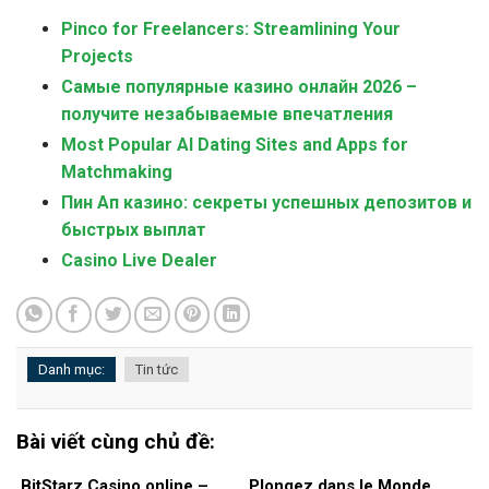
Pinco for Freelancers: Streamlining Your
Projects
Самые популярные казино онлайн 2026 –
получите незабываемые впечатления
Most Popular AI Dating Sites and Apps for
Matchmaking
Пин Ап казино: секреты успешных депозитов и
быстрых выплат
Casino Live Dealer
Danh mục:
Tin tức
Bài viết cùng chủ đề:
BitStarz Casino online –
Plongez dans le Monde