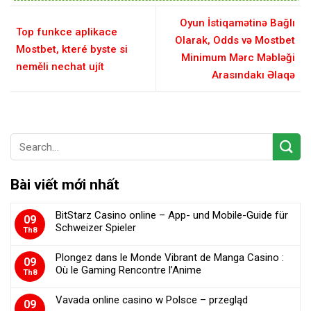
Oyun İstiqamətinə Bağlı
Top funkce aplikace
Olarak, Odds və Mostbet
Mostbet, které byste si
Minimum Mərc Məbləği
neměli nechat ujít
Arasındakı Əlaqə
Bài viết mới nhất
BitStarz Casino online – App- und Mobile-Guide für
09
Schweizer Spieler
Th8
Plongez dans le Monde Vibrant de Manga Casino :
09
Où le Gaming Rencontre l’Anime
Th8
Vavada online casino w Polsce – przegląd
09