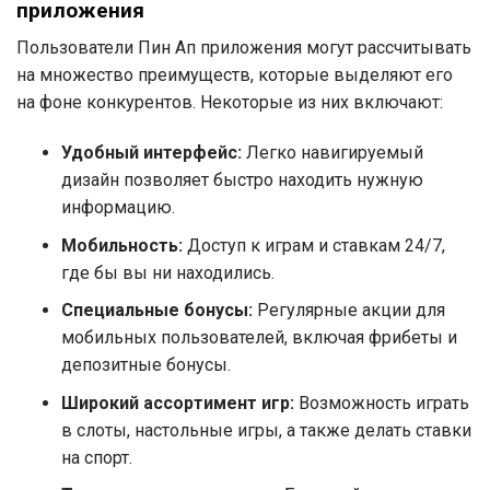
приложения
Пользователи Пин Ап приложения могут рассчитывать
на множество преимуществ, которые выделяют его
на фоне конкурентов. Некоторые из них включают:
Удобный интерфейс:
Легко навигируемый
дизайн позволяет быстро находить нужную
информацию.
Мобильность:
Доступ к играм и ставкам 24/7,
где бы вы ни находились.
Специальные бонусы:
Регулярные акции для
мобильных пользователей, включая фрибеты и
депозитные бонусы.
Широкий ассортимент игр:
Возможность играть
в слоты, настольные игры, а также делать ставки
на спорт.