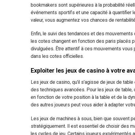
bookmakers sont supérieures à la probabilité ré
événements sportifs et une capacité à quantifier
valeur, vous augmentez vos chances de rentabilité
Enfin, le suivi des tendances et des mouvements 
les cotes changent en fonction des paris placés pa
divulguées. Être attentif à ces mouvements vous p
dans les cotes officielles.
Exploiter les jeux de casino à votre a
Les jeux de casino, qu’il s’agisse de jeux de tab
des techniques avancées. Pour les jeux de table, c
en fonction de votre position à la table et de la 
des autres joueurs peut vous aider à adapter votr
Les jeux de machines à sous, bien que souvent p
stratégiquement. Il est essentiel de choisir des 
les cycles de jeu. Certains joueurs expérimentés 