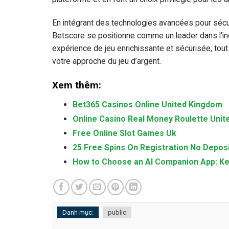
En intégrant des technologies avancées pour sécur
Betscore se positionne comme un leader dans l’ind
expérience de jeu enrichissante et sécurisée, to
votre approche du jeu d’argent.
Xem thêm:
Bet365 Casinos Online United Kingdom
Online Casino Real Money Roulette Unit
Free Online Slot Games Uk
25 Free Spins On Registration No Depos
How to Choose an AI Companion App: Key
Danh mục:
public