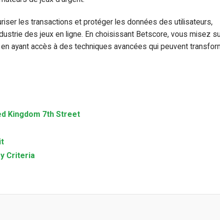
iser les transactions et protéger les données des utilisateurs,
ustrie des jeux en ligne. En choisissant Betscore, vous misez s
ut en ayant accès à des techniques avancées qui peuvent transfor
ed Kingdom 7th Street
it
 Criteria