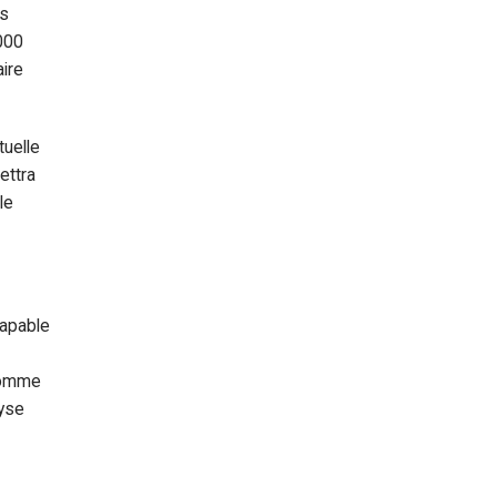
is
1000
aire
tuelle
ettra
le
capable
(comme
lyse