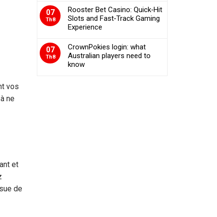
spelers
Rooster Bet Casino: Quick‑Hit
07
helpt
Slots and Fast‑Track Gaming
Th8
winnen
Experience
met
verstand
CrownPokies login: what
07
Australian players need to
Th8
know
nt vos
 à ne
ant et
z
ssue de