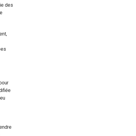
ie des
de
ent,
ées
pour
difiée
jeu
rendre
s