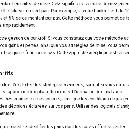
bankroll en unités de mise. Cela signifie que vous ne devriez jama
ll totale sur un seul pari. Par exemple, si votre bankroll est de 
 1% et 5% de ce montant par pari. Cette méthode vous permet de f
s trop rapidement.
 votre gestion de bankroll. Si vous constatez que votre méthode ac
e vos gains et pertes, ainsi que vos stratégies de mise, vous perm
t ce qui ne fonctionne pas. Cette approche analytique est crucia
e.
ortifs
ités d’exploiter des stratégies avancées, surtout si vous êtes 
des approches les plus efficaces est l’utilisation des analyses
es des équipes ou des joueurs, ainsi que les conditions de jeu 
s décisions éclairées sur vos paris. Utiliser des logiciels d’ana
entaire.
qui consiste à identifier les paris dont les cotes offertes par les