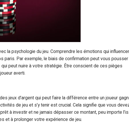
ec la psychologie du jeu. Comprendre les émotions qui influence
os paris. Par exemple, le biais de confirmation peut vous pousser
e qui peut nuire à votre stratégie. Être conscient de ces pièges
oueur averti.
es jeux d’argent qui peut faire la différence entre un joueur gagn
ctivités de jeu et s’y tenir est crucial. Cela signifie que vous deve
prêt à investir et ne jamais dépasser ce montant, peu importe l’i
tes et à prolonger votre expérience de jeu.