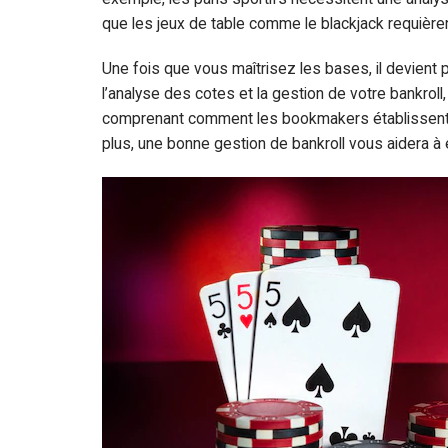
que les jeux de table comme le blackjack requiè
Une fois que vous maîtrisez les bases, il devient 
l’analyse des cotes et la gestion de votre bankro
comprenant comment les bookmakers établissent l
plus, une bonne gestion de bankroll vous aidera à é