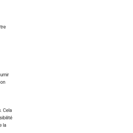
tre
urnir
ion
. Cela
bilité
e la