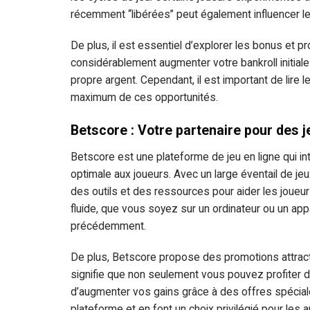
récemment “libérées” peut également influencer l
De plus, il est essentiel d’explorer les bonus et 
considérablement augmenter votre bankroll initial
propre argent. Cependant, il est important de lire
maximum de ces opportunités.
Betscore : Votre partenaire pour des j
Betscore est une plateforme de jeu en ligne qui i
optimale aux joueurs. Avec un large éventail de jeu
des outils et des ressources pour aider les joueurs
fluide, que vous soyez sur un ordinateur ou un appar
précédemment.
De plus, Betscore propose des promotions attract
signifie que non seulement vous pouvez profiter 
d’augmenter vos gains grâce à des offres spéciales
plateforme et en font un choix privilégié pour les 