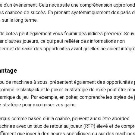
elle d’un événement. Cela nécessite une compréhension approfond
 les chances de succès. En prenant systématiquement des paris 
 sur le long terme.
de cotes peut également vous fournir des indices précieux. Souv
r d’autres joueurs, ce qui peut refléter des informations non
ermet de saisir des opportunités avant qu’elles ne soient intégr
vantage
le ou de machines à sous, présentent également des opportunités 
omme le blackjack et le poker, la stratégie de mise peut être mo
dynamique du jeu. Par exemple, en poker, comprendre les styles de 
e stratégie pour maximiser vos gains.
erçus comme basés sur la chance, peuvent aussi être abordés
machines avec un taux de retour au joueur (RTP) élevé et de comp
affirment que jouer à des heures spécifiques ou sur des machine