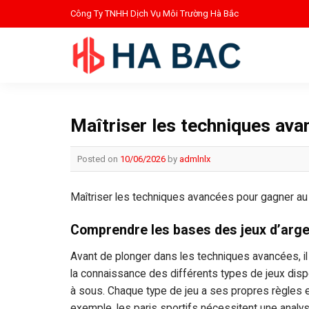
Bỏ
Công Ty TNHH Dịch Vụ Môi Trường Hà Bắc
qua
nội
dung
Maîtriser les techniques ava
Posted on
10/06/2026
by
admlnlx
Maîtriser les techniques avancées pour gagner au 
Comprendre les bases des jeux d’arge
Avant de plonger dans les techniques avancées, il 
la connaissance des différents types de jeux dispo
à sous. Chaque type de jeu a ses propres règles et
exemple, les paris sportifs nécessitent une anal