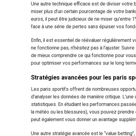
Une autre technique efficace est de diviser votre 
miser plus d’un certain pourcentage de votre bankro
euros, il peut être judicieux de ne miser qu’entre
face à une série de pertes sans épuiser vos fond
Enfin, il est essentiel de réévaluer régulièrement
ne fonctionne pas, n’hésitez pas à l’ajuster. Suivr
de mieux comprendre ce qui fonctionne pour vous e
pour optimiser vos performances sur le long term
Stratégies avancées pour les paris sp
Les paris sportifs offrent de nombreuses opportun
d’analyser les données de manière critique. L’une 
statistiques. En étudiant les performances passé
la météo ou les blessures), vous pouvez prendre de
peut également vous donner un avantage supplém
Une autre stratégie avancée est le “value betting”, 