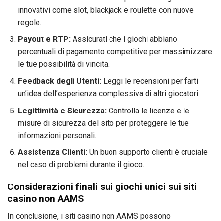
innovativi come slot, blackjack e roulette con nuove
regole.
Payout e RTP:
Assicurati che i giochi abbiano
percentuali di pagamento competitive per massimizzare
le tue possibilità di vincita.
Feedback degli Utenti:
Leggi le recensioni per farti
un’idea dell’esperienza complessiva di altri giocatori.
Legittimità e Sicurezza:
Controlla le licenze e le
misure di sicurezza del sito per proteggere le tue
informazioni personali.
Assistenza Clienti:
Un buon supporto clienti è cruciale
nel caso di problemi durante il gioco.
Considerazioni finali sui giochi unici sui siti
casino non AAMS
In conclusione, i siti casino non AAMS possono