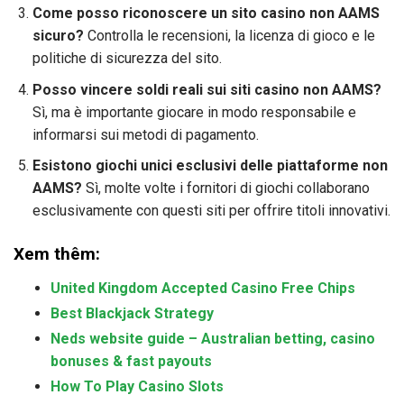
Come posso riconoscere un sito casino non AAMS
sicuro?
Controlla le recensioni, la licenza di gioco e le
politiche di sicurezza del sito.
Posso vincere soldi reali sui siti casino non AAMS?
Sì, ma è importante giocare in modo responsabile e
informarsi sui metodi di pagamento.
Esistono giochi unici esclusivi delle piattaforme non
AAMS?
Sì, molte volte i fornitori di giochi collaborano
esclusivamente con questi siti per offrire titoli innovativi.
Xem thêm:
United Kingdom Accepted Casino Free Chips
Best Blackjack Strategy
Neds website guide – Australian betting, casino
bonuses & fast payouts
How To Play Casino Slots