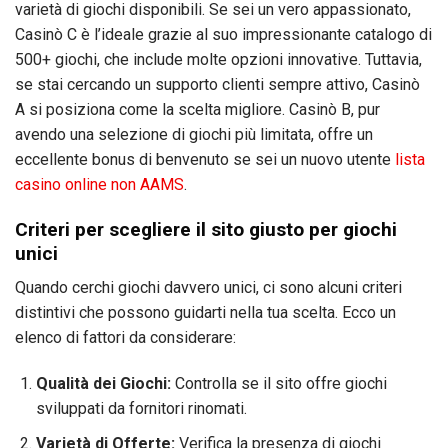
varietà di giochi disponibili. Se sei un vero appassionato,
Casinò C è l’ideale grazie al suo impressionante catalogo di
500+ giochi, che include molte opzioni innovative. Tuttavia,
se stai cercando un supporto clienti sempre attivo, Casinò
A si posiziona come la scelta migliore. Casinò B, pur
avendo una selezione di giochi più limitata, offre un
eccellente bonus di benvenuto se sei un nuovo utente
lista
casino online non AAMS
.
Criteri per scegliere il sito giusto per giochi
unici
Quando cerchi giochi davvero unici, ci sono alcuni criteri
distintivi che possono guidarti nella tua scelta. Ecco un
elenco di fattori da considerare:
Qualità dei Giochi:
Controlla se il sito offre giochi
sviluppati da fornitori rinomati.
Varietà di Offerte:
Verifica la presenza di giochi