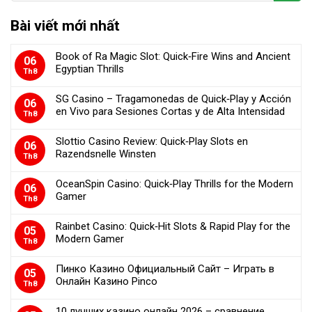
Bài viết mới nhất
Book of Ra Magic Slot: Quick‑Fire Wins and Ancient
06
Egyptian Thrills
Th8
SG Casino – Tragamonedas de Quick‑Play y Acción
06
en Vivo para Sesiones Cortas y de Alta Intensidad
Th8
Slottio Casino Review: Quick‑Play Slots en
06
Razendsnelle Winsten
Th8
OceanSpin Casino: Quick‑Play Thrills for the Modern
06
Gamer
Th8
Rainbet Casino: Quick‑Hit Slots & Rapid Play for the
05
Modern Gamer
Th8
Пинко Казино Официальный Сайт – Играть в
05
Онлайн Казино Pinco
Th8
10 лучших казино онлайн 2026 – сравнение