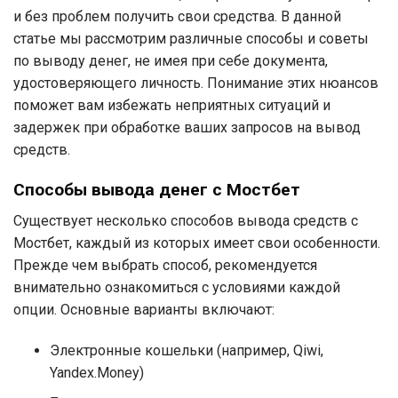
и без проблем получить свои средства. В данной
статье мы рассмотрим различные способы и советы
по выводу денег, не имея при себе документа,
удостоверяющего личность. Понимание этих нюансов
поможет вам избежать неприятных ситуаций и
задержек при обработке ваших запросов на вывод
средств.
Способы вывода денег с Мостбет
Существует несколько способов вывода средств с
Мостбет, каждый из которых имеет свои особенности.
Прежде чем выбрать способ, рекомендуется
внимательно ознакомиться с условиями каждой
опции. Основные варианты включают:
Электронные кошельки (например, Qiwi,
Yandex.Money)