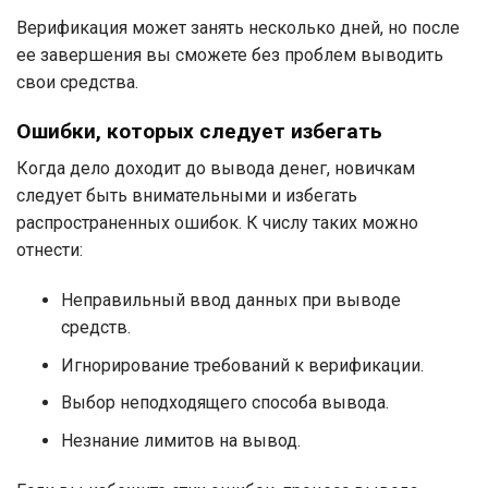
Верификация может занять несколько дней, но после
ее завершения вы сможете без проблем выводить
свои средства.
Ошибки, которых следует избегать
Когда дело доходит до вывода денег, новичкам
следует быть внимательными и избегать
распространенных ошибок. К числу таких можно
отнести:
Неправильный ввод данных при выводе
средств.
Игнорирование требований к верификации.
Выбор неподходящего способа вывода.
Незнание лимитов на вывод.