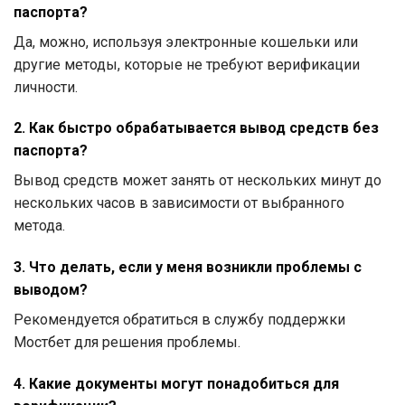
паспорта?
Да, можно, используя электронные кошельки или
другие методы, которые не требуют верификации
личности.
2. Как быстро обрабатывается вывод средств без
паспорта?
Вывод средств может занять от нескольких минут до
нескольких часов в зависимости от выбранного
метода.
3. Что делать, если у меня возникли проблемы с
выводом?
Рекомендуется обратиться в службу поддержки
Мостбет для решения проблемы.
4. Какие документы могут понадобиться для