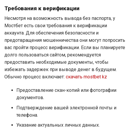
Требования к верификации
Несмотря на возможность вывода без паспорта, у
Мостбет есть свои требования к верификации
аккаунта. Для обеспечения безопасности и
предотвращения мошенничества они могут попросить
вас пройти процесс верификации. Если вы планируете
долго пользоваться сайтом, рекомендуется
предоставить необходимые документы, чтобы
избежать задержек при выводе денег в будущем.
Обычно процесс включает:
скачать mostbet kz
Предоставление скан-копий или фотографии
документов.
Подтверждение вашей электронной почты и
телефона.
Указание актуальных личных данных.