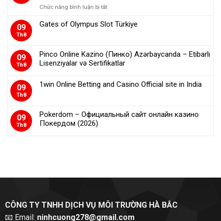
Chức năng bình luận bị tắt
ở
Get
Gates of Olympus Slot Türkiye
started
09
with
Th8
7abet
Casino:
Pinco Online Kazino (Пинко) Azərbaycanda – Etibarlı
09
essential
Lisenziyalar və Sertifikatlar
Th8
tips
for
new
1win Online Betting and Casino Official site in India
09
players
Th8
in
2026
Pokerdom – Официальный сайт онлайн казино
09
Покердом (2026)
Th8
CÔNG TY TNHH DỊCH VỤ MÔI TRƯỜNG HÀ BẮC
📧 Email:
ninhcuong278@gmail.com