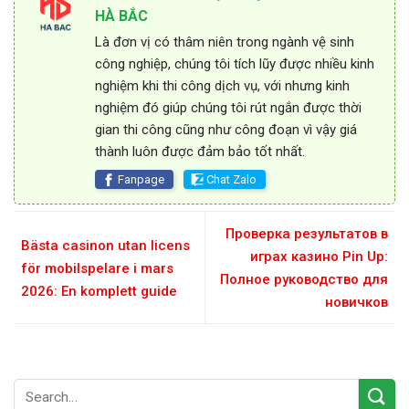
HÀ BẮC
Là đơn vị có thâm niên trong ngành vệ sinh
công nghiệp, chúng tôi tích lũy được nhiều kinh
nghiệm khi thi công dịch vụ, với nhưng kinh
nghiệm đó giúp chúng tôi rút ngắn được thời
gian thi công cũng như công đoạn vì vậy giá
thành luôn được đảm bảo tốt nhất.
Fanpage
Chat Zalo
Проверка результатов в
Bästa casinon utan licens
играх казино Pin Up:
för mobilspelare i mars
Полное руководство для
2026: En komplett guide
новичков