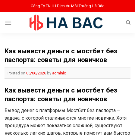
Bỏ
Công Ty TNHH Dịch Vụ Môi Trường Hà Bắc
qua
nội
dung
Как вывести деньги с мостбет без
паспорта: советы для новичков
Posted on
05/06/2026
by
admlnlx
Как вывести деньги с мостбет без
паспорта: советы для новичков
Вывод денег с платформы Мостбет без паспорта –
задача, с которой сталкиваются многие новички. Хотя
процедура может показаться сложной, существуют
несколько легких шагов, которые помогут вам быстро