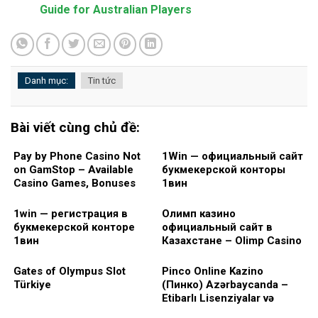
Guide for Australian Players
Danh mục:
Tin tức
Bài viết cùng chủ đề:
Pay by Phone Casino Not
1Win — официальный сайт
on GamStop – Available
букмекерской конторы
Casino Games, Bonuses
1вин
and Mobile-Friendly
Features
1win — регистрация в
Олимп казино
букмекерской конторе
официальный сайт в
1вин
Казахстане – Olimp Casino
Gates of Olympus Slot
Pinco Online Kazino
Türkiye
(Пинко) Azərbaycanda –
Etibarlı Lisenziyalar və
Sertifikatlar